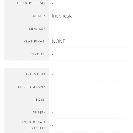
-
DESKRIPSI FISIK
Indonesia
BAHASA
-
ISBN/ISSN
NONE
KLASIFIKASI
-
TIPE ISI
-
TIPE MEDIA
-
TIPE PEMBAWA
-
EDISI
-
SUBJEK
INFO DETAIL
-
SPESIFIK