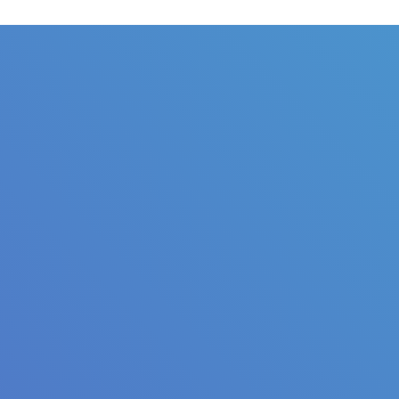
Judul
Pengarang
Subjek
ISBN/ISSN
Tipe Koleksi
Lokasi
GMD