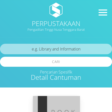
PERPUSTAKAAN
Pengadilan Tinggi Nusa Tenggara Barat
CARI
Pencarian Spesifik
Detail Cantuman